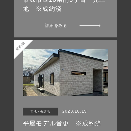
地 ※成約済
詳細をみる
成約済
2023.10.19
宅地・分譲地
平屋モデル音更 ※成約済