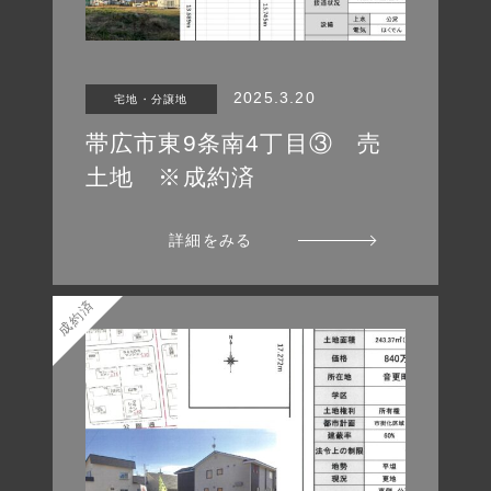
2025.3.20
宅地・分譲地
帯広市東9条南4丁目③ 売
土地 ※成約済
詳細をみる
成約済