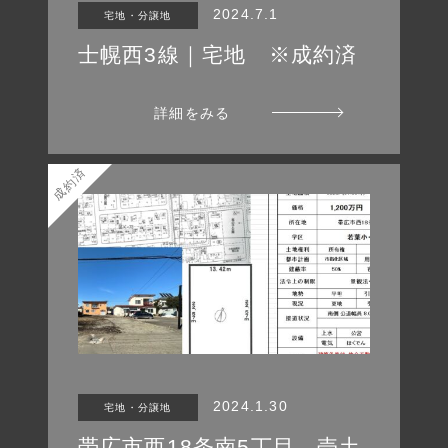
2024.7.1
宅地・分譲地
士幌西3線｜宅地 ※成約済
詳細をみる
成約済
2024.1.30
宅地・分譲地
帯広市西18条南5丁目 売土