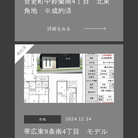
音更町中鈴蘭南4丁目 北東
角地 ※成約済
詳細をみる
成約済
2024.12.24
売地
帯広東9条南4丁目 モデル