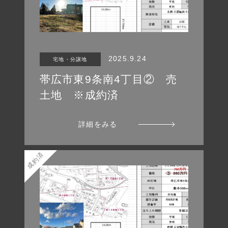
2025.9.24
宅地・分譲地
帯広市東9条南4丁目② 売
土地 ※成約済
詳細をみる
成約済