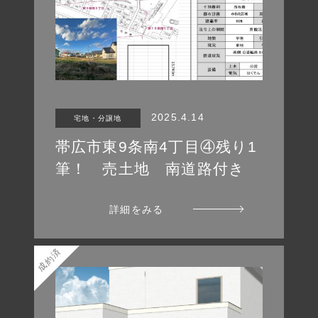
2025.4.14
宅地・分譲地
帯広市東9条南4丁目④残り1
筆！ 売土地 南道路付き
詳細をみる
成約済