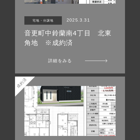
2025.3.31
宅地・分譲地
音更町中鈴蘭南4丁目 北東
角地 ※成約済
詳細をみる
成約済