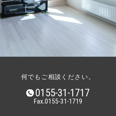
TOP
コンセプト
サービス
モデルハウス
宅地・分譲地
施工事例
何でもご相談ください。
会社概要
0155-31-1717
よくある質問
Fax.0155-31-1719
インフォメーション
サイトマップ